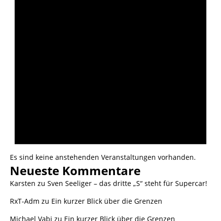
Es sind keine anstehenden Veranstaltungen vorhanden.
Neueste Kommentare
Karsten
zu
Sven Seeliger – das dritte „S“ steht für Supercar!
RxT-Adm
zu
Ein kurzer Blick über die Grenzen
Michael Vabi
zu
Ein kurzer Blick über die Grenzen