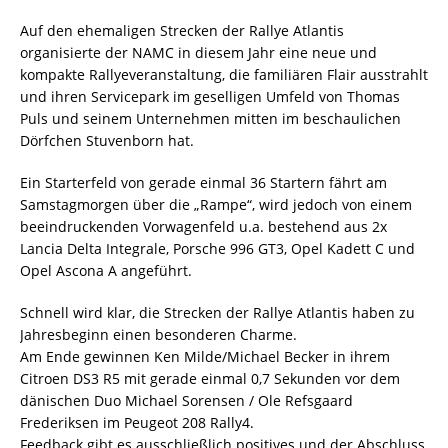
Auf den ehemaligen Strecken der Rallye Atlantis
organisierte der NAMC in diesem Jahr eine neue und
kompakte Rallyeveranstaltung, die familiären Flair ausstrahlt
und ihren Servicepark im geselligen Umfeld von Thomas
Puls und seinem Unternehmen mitten im beschaulichen
Dörfchen Stuvenborn hat.
Ein Starterfeld von gerade einmal 36 Startern fährt am
Samstagmorgen über die „Rampe“, wird jedoch von einem
beeindruckenden Vorwagenfeld u.a. bestehend aus 2x
Lancia Delta Integrale, Porsche 996 GT3, Opel Kadett C und
Opel Ascona A angeführt.
Schnell wird klar, die Strecken der Rallye Atlantis haben zu
Jahresbeginn einen besonderen Charme.
Am Ende gewinnen Ken Milde/Michael Becker in ihrem
Citroen DS3 R5 mit gerade einmal 0,7 Sekunden vor dem
dänischen Duo Michael Sorensen / Ole Refsgaard
Frederiksen im Peugeot 208 Rally4.
Feedback gibt es ausschließlich positives und der Abschluss