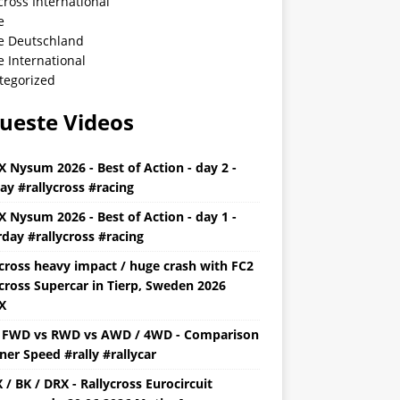
cross International
e
ye Deutschland
e International
tegorized
ueste Videos
X Nysum 2026 - Best of Action - day 2 -
ay #rallycross #racing
X Nysum 2026 - Best of Action - day 1 -
day #rallycross #racing
ycross heavy impact / huge crash with FC2
cross Supercar in Tierp, Sweden 2026
X
y FWD vs RWD vs AWD / 4WD - Comparison
ner Speed #rally #rallycar
/ BK / DRX - Rallycross Eurocircuit