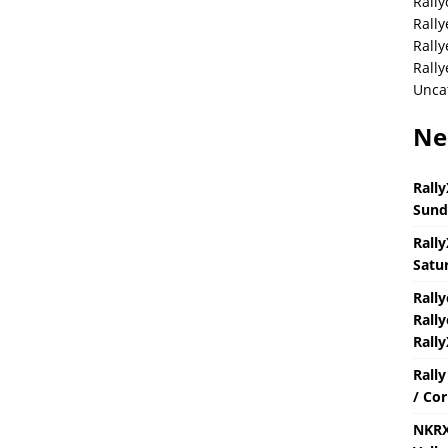
Rally
Rally
Rall
Rally
Unca
Ne
Rally
Sund
Rally
Satur
Rall
Rally
Rally
Rall
/ Cor
NKRX 