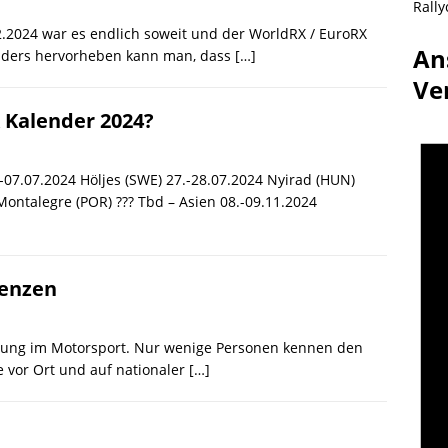
Rally
2024 war es endlich soweit und der WorldRX / EuroRX
An
nders hervorheben kann man, dass
[…]
Ve
X Kalender 2024?
.-07.07.2024 Höljes (SWE) 27.-28.07.2024 Nyirad (HUN)
Montalegre (POR) ??? Tbd – Asien 08.-09.11.2024
renzen
einung im Motorsport. Nur wenige Personen kennen den
e vor Ort und auf nationaler
[…]