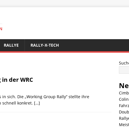
N
RALLYE
RALLY-X-TECH
Such
 in der WRC
Ne
Cimb
n sich. Die „Working Group Rally“ stellte ihre
Coli
 schnell konkret.
[…]
Fahr
Doub
Rally
Meis