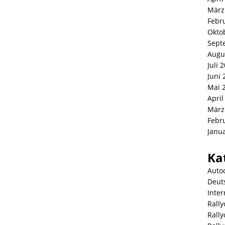
März
Febr
Okto
Sept
Augu
Juli 
Juni 
Mai 
April
März
Febr
Janu
Ka
Auto
Deut
Inter
Rally
Rall