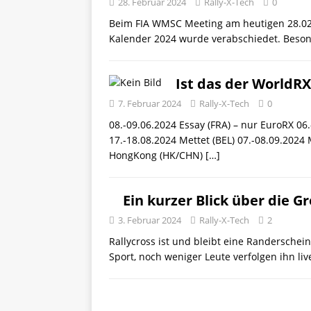
28. Februar 2024
Rally-X-Tech
0
Beim FIA WMSC Meeting am heutigen 28.02.
Kalender 2024 wurde verabschiedet. Beso
Ist das der WorldR
7. Februar 2024
Rally-X-Tech
0
08.-09.06.2024 Essay (FRA) – nur EuroRX 06
17.-18.08.2024 Mettet (BEL) 07.-08.09.2024 
HongKong (HK/CHN)
[…]
Ein kurzer Blick über die G
3. Februar 2024
Rally-X-Tech
2
Rallycross ist und bleibt eine Randersch
Sport, noch weniger Leute verfolgen ihn liv