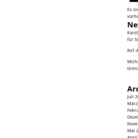
Es s
vorh
Ne
Kars
für S
RxT-
Mich
Gren
Ar
Juli 
März
Febr
Deze
Nove
Mai 
April