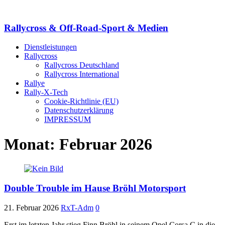
Rallycross & Off-Road-Sport & Medien
Dienstleistungen
Rallycross
Rallycross Deutschland
Rallycross International
Rallye
Rally-X-Tech
Cookie-Richtlinie (EU)
Datenschutzerklärung
IMPRESSUM
Monat:
Februar 2026
Double Trouble im Hause Bröhl Motorsport
21. Februar 2026
RxT-Adm
0
Erst im letzten Jahr stieg Finn Bröhl in seinem Opel Corsa C in die