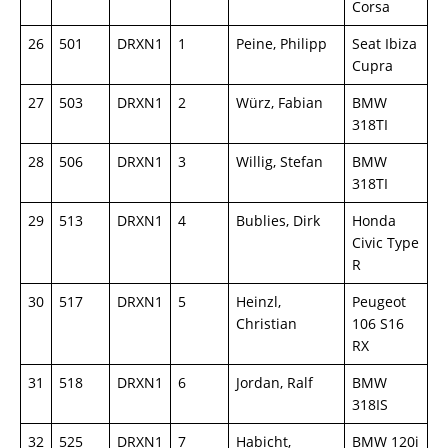
Corsa
26
501
DRXN1
1
Peine, Philipp
Seat Ibiza
Cupra
27
503
DRXN1
2
Würz, Fabian
BMW
318TI
28
506
DRXN1
3
Willig, Stefan
BMW
318TI
29
513
DRXN1
4
Bublies, Dirk
Honda
Civic Type
R
30
517
DRXN1
5
Heinzl,
Peugeot
Christian
106 S16
RX
31
518
DRXN1
6
Jordan, Ralf
BMW
318IS
32
525
DRXN1
7
Habicht,
BMW 120i