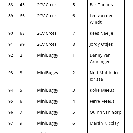
88
43
2CV Cross
5
Bas Theuns
Ci
89
66
2CV Cross
6
Leo van der
Ci
Windt
90
68
2CV Cross
7
Kees Naeije
Ci
91
99
2CV Cross
8
Jordy Ottjes
Ci
92
2
MiniBuggy
1
Danny van
Mi
Groningen
93
3
MiniBuggy
2
Nori Muhindo
Mi
Idrissa
94
5
MiniBuggy
3
Kobe Meeus
Mi
95
6
MiniBuggy
4
Ferre Meeus
Mi
96
7
MiniBuggy
5
Quinn van Gorp
Mi
97
9
MiniBuggy
6
Martin Nicolay
Mi