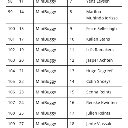
98
11
MiniBuggy
7
Yenz Leysen
Mi
99
14
MiniBuggy
8
Marilou
Mi
Muhindo Idrissa
100
15
MiniBuggy
9
Ferre Selleslagh
Mi
101
17
MiniBuggy
10
Kailen Stans
Mi
102
19
MiniBuggy
11
Loïs Ramakers
Mi
103
20
MiniBuggy
12
Jasper Achten
Mi
104
21
MiniBuggy
13
Hugo Degreef
Mi
105
22
MiniBuggy
14
Colin Snoeys
Mi
106
23
MiniBuggy
15
Senna Reints
Mi
107
24
MiniBuggy
16
Renske Kwinten
Mi
108
25
MiniBuggy
17
Julien Reints
Mi
109
27
MiniBuggy
18
Jente Vlassak
Mi