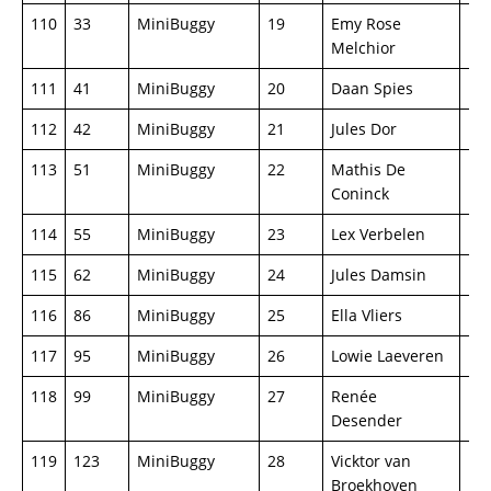
110
33
MiniBuggy
19
Emy Rose
Mi
Melchior
111
41
MiniBuggy
20
Daan Spies
Mi
112
42
MiniBuggy
21
Jules Dor
Mi
113
51
MiniBuggy
22
Mathis De
Mi
Coninck
114
55
MiniBuggy
23
Lex Verbelen
Mi
115
62
MiniBuggy
24
Jules Damsin
Mi
116
86
MiniBuggy
25
Ella Vliers
Mi
117
95
MiniBuggy
26
Lowie Laeveren
Mi
118
99
MiniBuggy
27
Renée
Mi
Desender
119
123
MiniBuggy
28
Vicktor van
Mi
Broekhoven