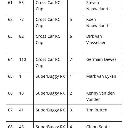
61
55
Cross Car KC
Steven
Se
Cup
Nauwelaerts
spo
62
77
Cross Car KC
5
Koen
Se
Cup
Nauwelaerts
spo
63
82
Cross Car KC
6
Dirk van
Pet
Cup
Vlasselaer
cro
60
64
110
Cross Car KC
7
Germain Dewez
Se
Cup
spo
65
1
SuperBuggy RX
1
Mark van Eyken
Sp
16
66
10
SuperBuggy RX
2
Kenny van den
F&
Vonder
Su
67
41
SuperBuggy RX
3
Tim Rutten
Jv
16
68
46
SuperBuggy RX
4
Glenn Sente
O.s