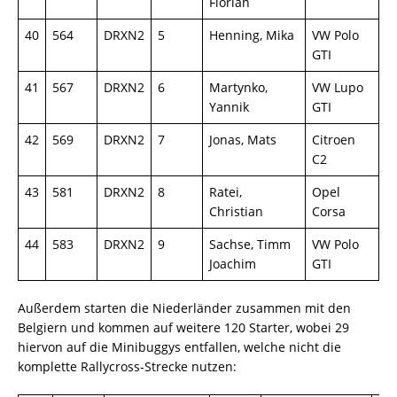
Florian
40
564
DRXN2
5
Henning, Mika
VW Polo
GTI
41
567
DRXN2
6
Martynko,
VW Lupo
Yannik
GTI
42
569
DRXN2
7
Jonas, Mats
Citroen
C2
43
581
DRXN2
8
Ratei,
Opel
Christian
Corsa
44
583
DRXN2
9
Sachse, Timm
VW Polo
Joachim
GTI
Außerdem starten die Niederländer zusammen mit den
Belgiern und kommen auf weitere 120 Starter, wobei 29
hiervon auf die Minibuggys entfallen, welche nicht die
komplette Rallycross-Strecke nutzen: