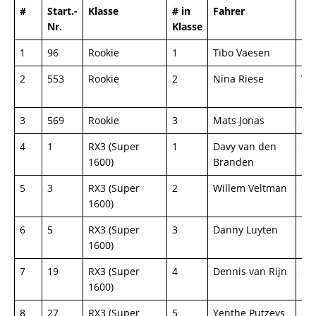
#
Start.-
Klasse
# in
Fahrer
Fa
Nr.
Klasse
1
96
Rookie
1
Tibo Vaesen
BM
2
553
Rookie
2
Nina Riese
VW
GT
3
569
Rookie
3
Mats Jonas
Cit
4
1
RX3 (Super
1
Davy van den
Ci
1600)
Branden
5
3
RX3 (Super
2
Willem Veltman
Cit
1600)
6
5
RX3 (Super
3
Danny Luyten
Fo
1600)
7
19
RX3 (Super
4
Dennis van Rijn
Sk
1600)
Mi
8
27
RX3 (Super
5
Yenthe Putzeys
Op