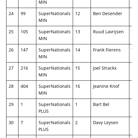
MIN
24
99
SuperNationals
12
Ben Desender
Ho
MIN
25
105
SuperNationals
13
Ruud Lavrijsen
Vo
MIN
Gol
26
147
SuperNationals
14
Frank Fierens
Vo
MIN
Gol
27
216
SuperNationals
15
Joel Strackx
Ho
MIN
28
404
SuperNationals
16
Jeanine Knof
Pe
MIN
29
1
SuperNationals
1
Bart Bel
BM
PLUS
30
7
SuperNationals
2
Davy Leysen
BM
PLUS
GT