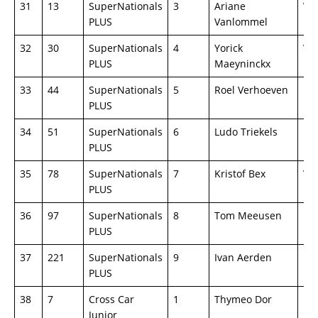
31
13
SuperNationals
3
Ariane
Vol
PLUS
Vanlommel
32
30
SuperNationals
4
Yorick
Vol
PLUS
Maeyninckx
33
44
SuperNationals
5
Roel Verhoeven
BM
PLUS
34
51
SuperNationals
6
Ludo Triekels
BM
PLUS
35
78
SuperNationals
7
Kristof Bex
Vol
PLUS
36
97
SuperNationals
8
Tom Meeusen
Mi
PLUS
La
37
221
SuperNationals
9
Ivan Aerden
BM
PLUS
38
7
Cross Car
1
Thymeo Dor
Lif
Junior
Jun