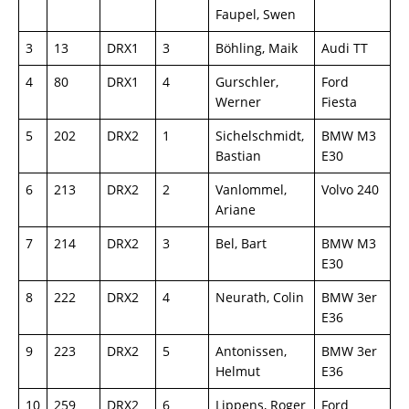
Faupel, Swen
3
13
DRX1
3
Böhling, Maik
Audi TT
4
80
DRX1
4
Gurschler,
Ford
Werner
Fiesta
5
202
DRX2
1
Sichelschmidt,
BMW M3
Bastian
E30
6
213
DRX2
2
Vanlommel,
Volvo 240
Ariane
7
214
DRX2
3
Bel, Bart
BMW M3
E30
8
222
DRX2
4
Neurath, Colin
BMW 3er
E36
9
223
DRX2
5
Antonissen,
BMW 3er
Helmut
E36
10
259
DRX2
6
Lippens, Roger
Ford