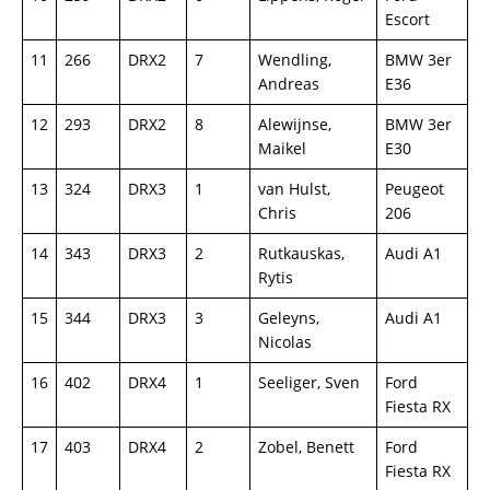
Escort
11
266
DRX2
7
Wendling,
BMW 3er
Andreas
E36
12
293
DRX2
8
Alewijnse,
BMW 3er
Maikel
E30
13
324
DRX3
1
van Hulst,
Peugeot
Chris
206
14
343
DRX3
2
Rutkauskas,
Audi A1
Rytis
15
344
DRX3
3
Geleyns,
Audi A1
Nicolas
16
402
DRX4
1
Seeliger, Sven
Ford
Fiesta RX
17
403
DRX4
2
Zobel, Benett
Ford
Fiesta RX