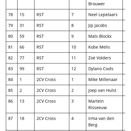
Brouwer
78
15
RST
7
Neel Lepelaars
Fo
79
31
RST
8
Jip Jacobs
Fo
80
59
RST
9
Mats Blockx
Fo
81
66
RST
10
Kobe Melis
Fo
82
77
RST
11
Zoë Volders
Fo
83
99
RST
12
Dylano Cools
Fo
84
1
2CV Cross
1
Mike Millenaar
Ci
85
2
2CV Cross
2
Joep van Hulst
Ci
86
13
2CV Cross
3
Martein
Ci
Risseeuw
87
18
2CV Cross
4
Irma van den
Ci
Berg