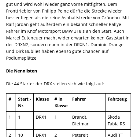
gut und wird wohl wieder ganz vorne mitfighten. Dem
Fronttriebler von Philipp Peine dürfte die Strecke wieder
besser liegen als die reine Asphaltstrecke von Gründau. Mit
Ralf Jordan geht außerdem ein bekannt schneller Rallye-
Fahrer im Knof Motorsport BMW 318is an den Start. Auch
Marcel Euteneuer macht wider erwarten keinen Gaststart in
der DRXN2, sondern eben in der DRXN1. Dominic Drange
und Dirk Bublies haben ebenso gute Chancen auf
Podiumsplätze.
Die Nennlisten
Die 44 Starter der DRX stellen sich wie folgt auf:
#
Start.-
Klasse
# in
Fahrer
Fahrzeug
Nr.
Klasse
1
1
DRX1
1
Brandt,
Skoda
Dietmar
Fabia RS
2
10
DRX1
2
Petereit
Audi TT