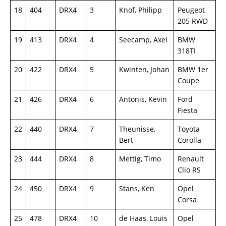
18
404
DRX4
3
Knof, Philipp
Peugeot
205 RWD
19
413
DRX4
4
Seecamp, Axel
BMW
318TI
20
422
DRX4
5
Kwinten, Johan
BMW 1er
Coupe
21
426
DRX4
6
Antonis, Kevin
Ford
Fiesta
22
440
DRX4
7
Theunisse,
Toyota
Bert
Corolla
23
444
DRX4
8
Mettig, Timo
Renault
Clio RS
24
450
DRX4
9
Stans, Ken
Opel
Corsa
25
478
DRX4
10
de Haas, Louis
Opel