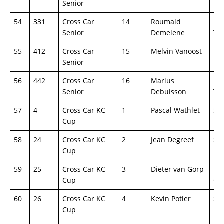
Senior
54
331
Cross Car
14
Roumald
Lif
Senior
Demelene
TN
55
412
Cross Car
15
Melvin Vanoost
Lif
Senior
56
442
Cross Car
16
Marius
Lif
Senior
Debuisson
TN
57
4
Cross Car KC
1
Pascal Wathlet
Se
Cup
Re
58
24
Cross Car KC
2
Jean Degreef
Se
Cup
59
25
Cross Car KC
3
Dieter van Gorp
Pa
Cup
Cr
60
26
Cross Car KC
4
Kevin Potier
Se
Cup