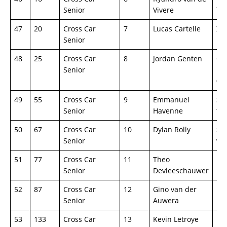
Senior
Vivere
TN
47
20
Cross Car
7
Lucas Cartelle
XC 
Senior
48
25
Cross Car
8
Jordan Genten
Ca
Senior
Ra
07
49
55
Cross Car
9
Emmanuel
Se
Senior
Havenne
fia
50
67
Cross Car
10
Dylan Rolly
Sp
Senior
wo
51
77
Cross Car
11
Theo
Ka
Senior
Devleeschauwer
52
87
Cross Car
12
Gino van der
Lif
Senior
Auwera
53
133
Cross Car
13
Kevin Letroye
Lif