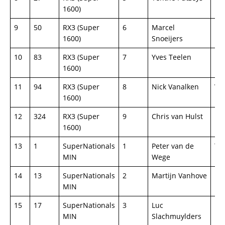
1600)
9
50
RX3 (Super
6
Marcel
Re
1600)
Snoeijers
Me
10
83
RX3 (Super
7
Yves Teelen
Pe
1600)
11
94
RX3 (Super
8
Nick Vanalken
Vo
1600)
Pol
12
324
RX3 (Super
9
Chris van Hulst
Pe
1600)
13
1
SuperNationals
1
Peter van de
Toy
MIN
Wege
14
13
SuperNationals
2
Martijn Vanhove
BM
MIN
15
17
SuperNationals
3
Luc
Ho
MIN
Slachmuylders