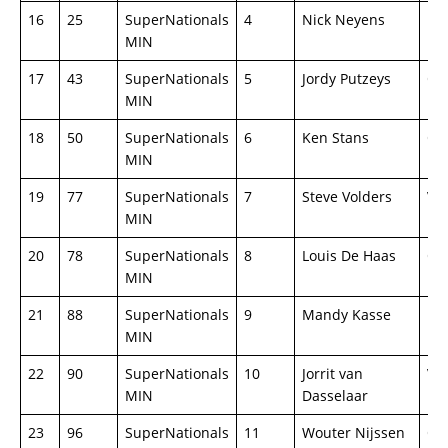
16
25
SuperNationals
4
Nick Neyens
For
MIN
MK
17
43
SuperNationals
5
Jordy Putzeys
Op
MIN
18
50
SuperNationals
6
Ken Stans
Op
MIN
19
77
SuperNationals
7
Steve Volders
Vo
MIN
20
78
SuperNationals
8
Louis De Haas
Op
MIN
21
88
SuperNationals
9
Mandy Kasse
For
MIN
22
90
SuperNationals
10
Jorrit van
VW
MIN
Dasselaar
Ma
23
96
SuperNationals
11
Wouter Nijssen
Op