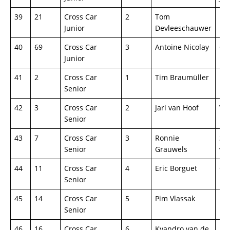
39
21
Cross Car
2
Tom
Ka
Junior
Devleeschauwer
40
69
Cross Car
3
Antoine Nicolay
Ca
Junior
Ra
41
2
Cross Car
1
Tim Braumüller
My
Senior
42
3
Cross Car
2
Jari van Hoof
Wil
Senior
M
43
7
Cross Car
3
Ronnie
Sp
Senior
Grauwels
wo
44
11
Cross Car
4
Eric Borguet
Ca
Senior
Ra
45
14
Cross Car
5
Pim Vlassak
Lif
Senior
46
16
Cross Car
6
Kyandro van de
Lif