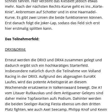
schnell fahren. Hier verzeiht das Kiesbett jedoch etwas
mehr. Nach der nächsten Rechts-Kurve geht es ins „Korte-
Knie“. Anbremsen auf Schotter und in eine Haarnadel-
Kurve. Es gibt zwei Linien die beide funktionieren können.
Erst danach folgt die Joker-Lap, sodass das Feld sich erst
hier erstmalig splitten kann.
Das Teilnehmerfeld:
DRX3&DRX4:
Erneut werden die DRX3 und DRX4 zusammen gelegt und
dadurch ergibt sich ein hochkarätiges Starterfeld.
Insbesondere natürlich durch die Teilnahme von Volland
Racing in der DRX3. Aufgrund des abgesagten EuroRX
Laufes, wird das potente Arbeitsgerät an diesem
Wochenende ersatzweise in Valkenswaard bewegt. Die A1
vom Litauer Rutkauskas und dem Antiguaner Geleyns sind
daher meine Topfavoriten aufs Podium. Dahinter werden
die beiden Seeliger-Racing Fiesta ebenso um den dritten
Platz fighten, wie auch Axel Seecamp, Philipp Knof und Kevin