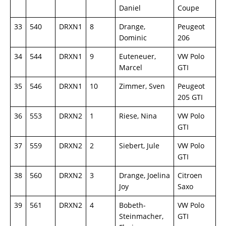
Daniel
Coupe
33
540
DRXN1
8
Drange,
Peugeot
Dominic
206
34
544
DRXN1
9
Euteneuer,
VW Polo
Marcel
GTI
35
546
DRXN1
10
Zimmer, Sven
Peugeot
205 GTI
36
553
DRXN2
1
Riese, Nina
VW Polo
GTI
37
559
DRXN2
2
Siebert, Jule
VW Polo
GTI
38
560
DRXN2
3
Drange, Joelina
Citroen
Joy
Saxo
39
561
DRXN2
4
Bobeth-
VW Polo
Steinmacher,
GTI