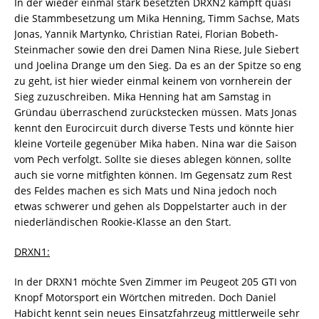
In der wieder einmal stark besetzten DRXN2 kämpft quasi
die Stammbesetzung um Mika Henning, Timm Sachse, Mats
Jonas, Yannik Martynko, Christian Ratei, Florian Bobeth-
Steinmacher sowie den drei Damen Nina Riese, Jule Siebert
und Joelina Drange um den Sieg. Da es an der Spitze so eng
zu geht, ist hier wieder einmal keinem von vornherein der
Sieg zuzuschreiben. Mika Henning hat am Samstag in
Gründau überraschend zurückstecken müssen. Mats Jonas
kennt den Eurocircuit durch diverse Tests und könnte hier
kleine Vorteile gegenüber Mika haben. Nina war die Saison
vom Pech verfolgt. Sollte sie dieses ablegen können, sollte
auch sie vorne mitfighten können. Im Gegensatz zum Rest
des Feldes machen es sich Mats und Nina jedoch noch
etwas schwerer und gehen als Doppelstarter auch in der
niederländischen Rookie-Klasse an den Start.
DRXN1:
In der DRXN1 möchte Sven Zimmer im Peugeot 205 GTI von
Knopf Motorsport ein Wörtchen mitreden. Doch Daniel
Habicht kennt sein neues Einsatzfahrzeug mittlerweile sehr