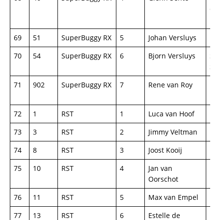
de
ha
69
51
SuperBuggy RX
5
Johan Versluys
Fo
70
54
SuperBuggy RX
6
Bjorn Versluys
Spr
Su
71
902
SuperBuggy RX
7
Rene van Roy
PA
Ha
72
1
RST
1
Luca van Hoof
Fo
73
3
RST
2
Jimmy Veltman
Fo
74
8
RST
3
Joost Kooij
Fo
75
10
RST
4
Jan van
Fo
Oorschot
76
11
RST
5
Max van Empel
Fo
77
13
RST
6
Estelle de
Fo