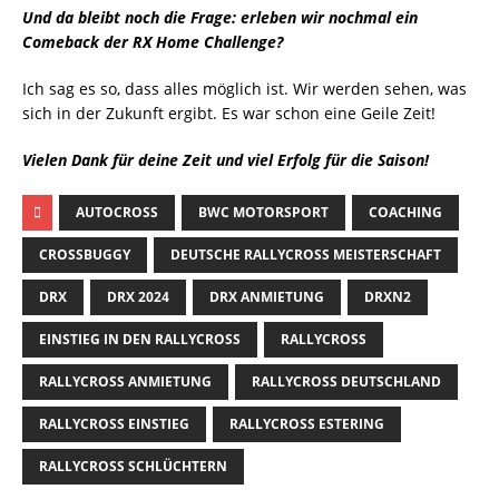
Und da bleibt noch die Frage: erleben wir nochmal ein
Comeback der RX Home Challenge?
Ich sag es so, dass alles möglich ist. Wir werden sehen, was
sich in der Zukunft ergibt. Es war schon eine Geile Zeit!
Vielen Dank für deine Zeit und viel Erfolg für die Saison!
AUTOCROSS
BWC MOTORSPORT
COACHING
CROSSBUGGY
DEUTSCHE RALLYCROSS MEISTERSCHAFT
DRX
DRX 2024
DRX ANMIETUNG
DRXN2
EINSTIEG IN DEN RALLYCROSS
RALLYCROSS
RALLYCROSS ANMIETUNG
RALLYCROSS DEUTSCHLAND
RALLYCROSS EINSTIEG
RALLYCROSS ESTERING
RALLYCROSS SCHLÜCHTERN