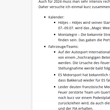
Auch für 2024 muss man sehr intensiv re
Daher versuche ich einmal kurz zusammenzu
Kalender:
Höljes – Höljes wird seinen S
07.-09.07. wird das „Magic Wee
Montalegre – Die bekannte Stre
finden sein. Das gaben die Por
Fahrzeuge/Teams:
Auf der Autosport Internation
von einem „hochrangigen Betei
werden. Die Ursache des Feuers
Stellungnahme werde bald folg
ES Motorsport hat bekanntlich s
dass Bakkerud wieder für ES fa
Leider deuten französische Me
Feuer zerstörte Team um Guerl
noch kurz vor einem Podestplat
zurückziehen wird, da auch di
und der FIA erhalten.