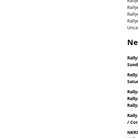
Rally
Rally
Rall
Rally
Unca
Ne
Rally
Sund
Rally
Satur
Rall
Rally
Rally
Rall
/ Cor
NKRX 