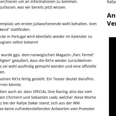
cherchieren um an Informationen zu kommen.
Rally
fassen, was wir bereits jetzt wissen.
An
Ve
tammplatz am ersten Juliwochenende wohl behalten. Vom
kend“ stattfinden.
cke in Portugal wird ebenfalls wieder im Kalender zu
tugisen selbst bekannt
al wurde ggü. dem norwegischen Magazin „Parc Fermé“
ligten“ geäußert, dass die RX1e wieder zurückkehren
 sei wohl ausfindig gemacht worden und eine offizielle
en.
einen RX1e fertig gestellt. Ein Teaser deutet darufhin,
hren könnte.
dien auch an, dass SPECIAL One Racing, also das vom
ain Chicherit und Sebastien Loeb, welcher diese Woche
z bei der Rallye Dakar stand, sich aus der WM
ese keine zufriedenstellenden Antworten vom Promoter