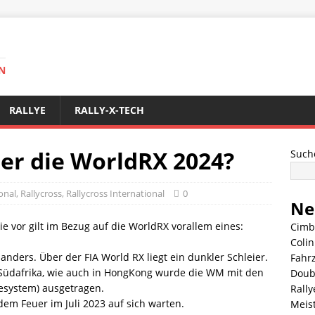
N
RALLYE
RALLY-X-TECH
er die WorldRX 2024?
Such
onal
,
Rallycross
,
Rallycross International
0
Ne
ie vor gilt im Bezug auf die WorldRX vorallem eines:
Cimb
Coli
 anders. Über der FIA World RX liegt ein dunkler Schleier.
Fahr
üdafrika, wie auch in HongKong wurde die WM mit den
Doub
esystem) ausgetragen.
Rally
 dem Feuer im Juli 2023 auf sich warten.
Meis