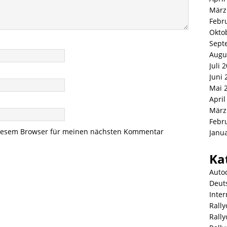
März
Febr
Okto
Sept
Augu
Juli 
Juni 
Mai 
April
März
Febr
diesem Browser für meinen nächsten Kommentar
Janu
Ka
Auto
Deut
Inter
Rally
Rall