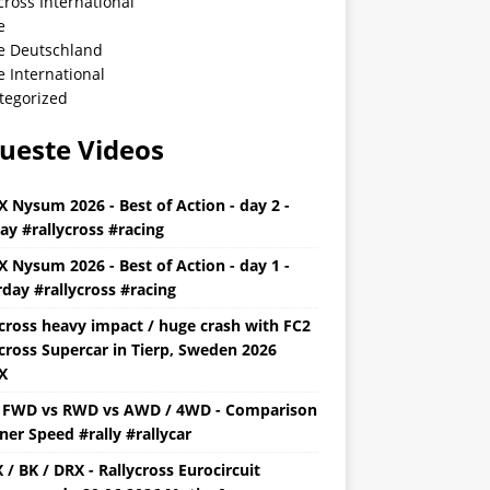
cross International
e
ye Deutschland
e International
tegorized
ueste Videos
X Nysum 2026 - Best of Action - day 2 -
ay #rallycross #racing
X Nysum 2026 - Best of Action - day 1 -
day #rallycross #racing
ycross heavy impact / huge crash with FC2
cross Supercar in Tierp, Sweden 2026
X
y FWD vs RWD vs AWD / 4WD - Comparison
ner Speed #rally #rallycar
/ BK / DRX - Rallycross Eurocircuit