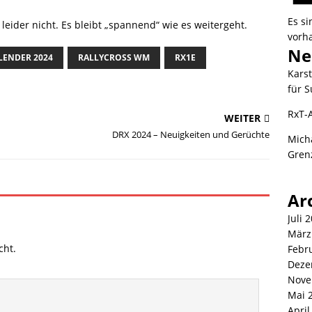
Es s
leider nicht. Es bleibt „spannend“ wie es weitergeht.
vorh
Ne
LENDER 2024
RALLYCROSS WM
RX1E
Kars
für S
RxT-
WEITER
DRX 2024 – Neuigkeiten und Gerüchte
Mich
Gren
Ar
Juli 
März
cht.
Febr
Deze
Nove
Mai 
April