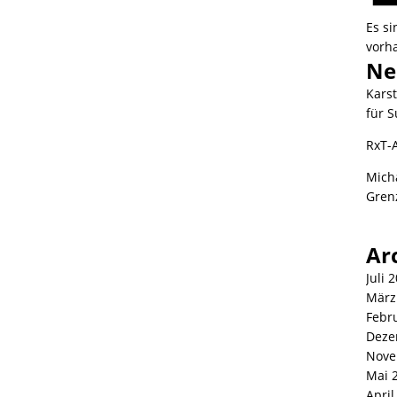
Es s
vorh
Ne
Kars
für S
RxT-
Mich
Gren
Ar
Juli 
März
Febr
Deze
Nove
Mai 
April