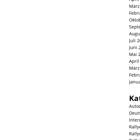
März
Febr
Okto
Sept
Augu
Juli 
Juni 
Mai 
April
März
Febr
Janu
Ka
Auto
Deut
Inter
Rally
Rall