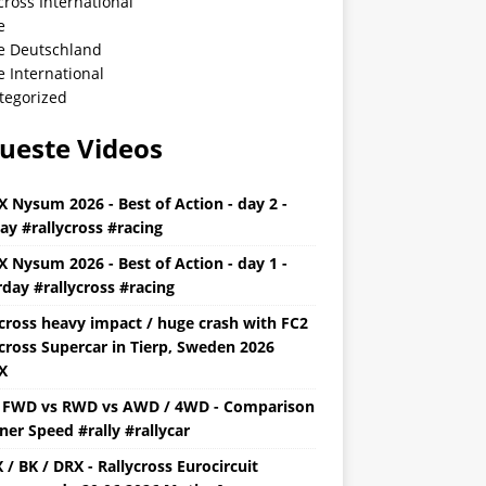
cross International
e
ye Deutschland
e International
tegorized
ueste Videos
X Nysum 2026 - Best of Action - day 2 -
ay #rallycross #racing
X Nysum 2026 - Best of Action - day 1 -
day #rallycross #racing
ycross heavy impact / huge crash with FC2
cross Supercar in Tierp, Sweden 2026
X
y FWD vs RWD vs AWD / 4WD - Comparison
ner Speed #rally #rallycar
/ BK / DRX - Rallycross Eurocircuit