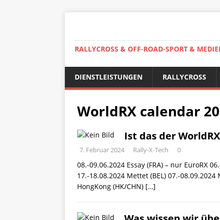
RALLYCROSS & OFF-ROAD-SPORT & MEDIE
DIENSTLEISTUNGEN
RALLYCROSS
WorldRX calendar 2
Ist das der WorldR
7. Februar 2024
Rally-X-Tech
0
08.-09.06.2024 Essay (FRA) – nur EuroRX 06
17.-18.08.2024 Mettet (BEL) 07.-08.09.2024 
HongKong (HK/CHN)
[…]
Was wissen wir übe