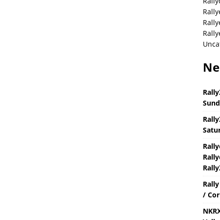
Rally
Rally
Rall
Rally
Unca
Ne
Rally
Sund
Rally
Satur
Rall
Rally
Rally
Rall
/ Cor
NKRX 