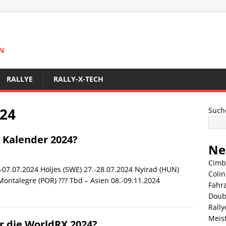
N
RALLYE
RALLY-X-TECH
024
Such
X Kalender 2024?
Ne
Cimb
.-07.07.2024 Höljes (SWE) 27.-28.07.2024 Nyirad (HUN)
Coli
Montalegre (POR) ??? Tbd – Asien 08.-09.11.2024
Fahr
Doub
Rally
Meis
r die WorldRX 2024?