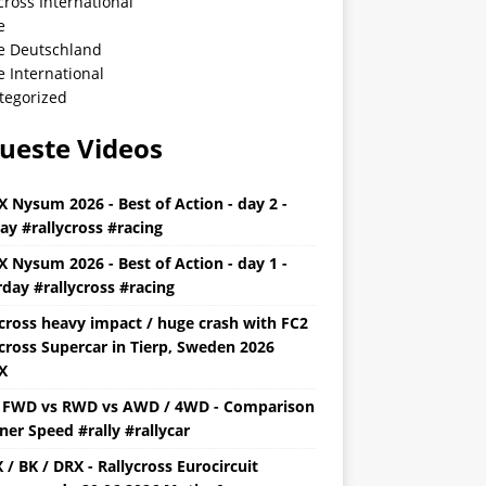
cross International
e
ye Deutschland
e International
tegorized
ueste Videos
X Nysum 2026 - Best of Action - day 2 -
ay #rallycross #racing
X Nysum 2026 - Best of Action - day 1 -
day #rallycross #racing
ycross heavy impact / huge crash with FC2
cross Supercar in Tierp, Sweden 2026
X
y FWD vs RWD vs AWD / 4WD - Comparison
ner Speed #rally #rallycar
/ BK / DRX - Rallycross Eurocircuit