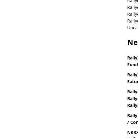
Rally
Rally
Rall
Rally
Unca
Ne
Rally
Sund
Rally
Satur
Rall
Rally
Rally
Rall
/ Cor
NKRX 