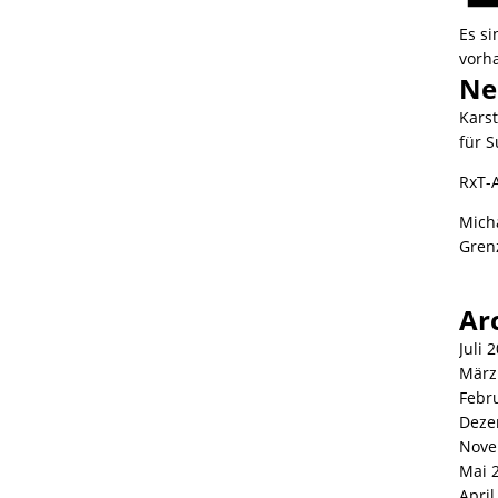
Es s
vorh
Ne
Kars
für S
RxT-
Mich
Gren
Ar
Juli 
März
Febr
Deze
Nove
Mai 
April