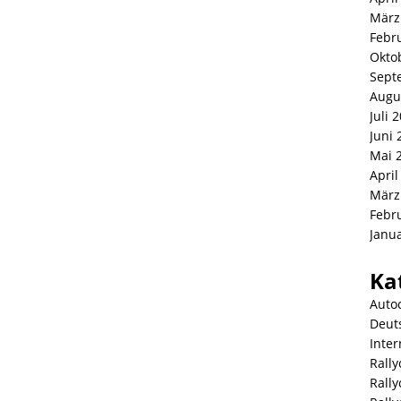
März
Febr
Okto
Sept
Augu
Juli 
Juni 
Mai 
April
März
Febr
Janu
Ka
Auto
Deut
Inter
Rally
Rall