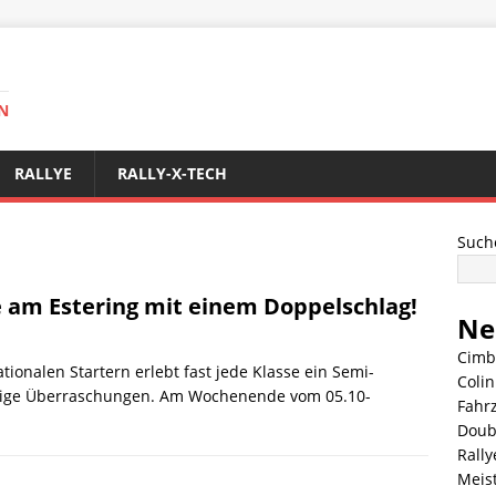
N
RALLYE
RALLY-X-TECH
Such
e am Estering mit einem Doppelschlag!
Ne
Cimb
ationalen Startern erlebt fast jede Klasse ein Semi-
Coli
einige Überraschungen. Am Wochenende vom 05.10-
Fahr
Doub
Rally
Meis