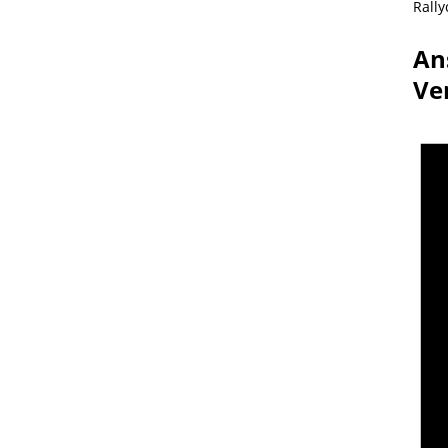
Rally
An
Ve