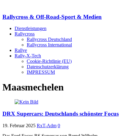
Rallycross & Off-Road-Sport & Medien
Dienstleistungen
Rallycross
Rallycross Deutschland
Rallycross International
Rallye
Rally-X-Tech
Cookie-Richtlinie (EU)
Datenschutzerklärung
IMPRESSUM
Maasmechelen
DRX Supercars: Deutschlands schönster Focus
19. Februar 2025
RxT-Adm
0
Das Ford Focus RS Supercar von Bernd Wilhelm