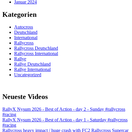
Januar 2024
Kategorien
Autocross
Deutschland
International
Rallycross
Rallycross Deutschland
Rallycross International
Rallye
Rallye Deutschland
Rallye International
Uncategorized
Neueste Videos
RallyX Nysum 2026 - Best of Action - day 2 - Sunday #rallycross
#racing
RallyX Nysum 2026 - Best of Action - day 1 - Saturday #rallycross
#racing
Rallycross heavy impact / huge crash with FC2 Rallycross Supercar