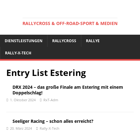
RALLYCROSS & OFF-ROAD-SPORT & MEDIEN
DIENSTLEISTUNGEN
RALLYCROSS
RALLYE
RALLY-X-TECH
Entry List Estering
DRX 2024 – das große Finale am Estering mit einem
Doppelschlag!
1. Oktober 2024
RxT-Adm
Seeliger Racing – schon alles erreicht?
20. März 2024
Rally-X-Tech