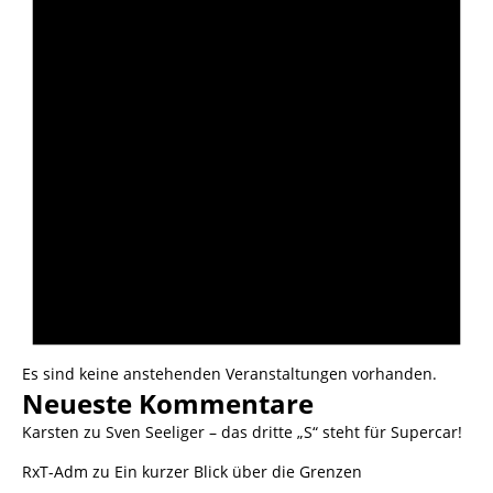
Es sind keine anstehenden Veranstaltungen vorhanden.
Neueste Kommentare
Karsten
zu
Sven Seeliger – das dritte „S“ steht für Supercar!
RxT-Adm
zu
Ein kurzer Blick über die Grenzen