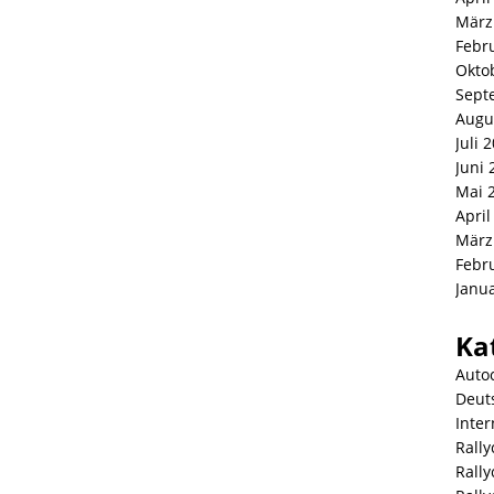
März
Febr
Okto
Sept
Augu
Juli 
Juni 
Mai 
April
März
Febr
Janu
Ka
Auto
Deut
Inter
Rally
Rall