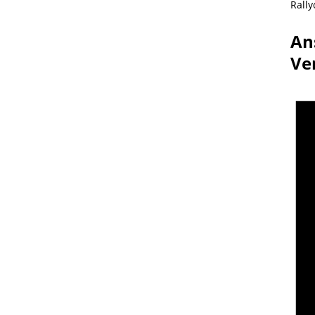
Rally
An
Ve