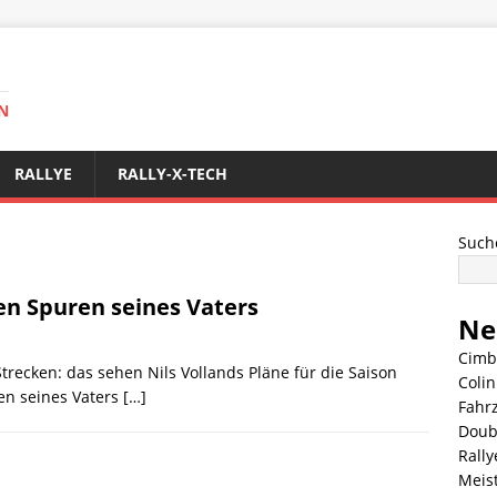
N
RALLYE
RALLY-X-TECH
Such
den Spuren seines Vaters
Ne
Cimb
recken: das sehen Nils Vollands Pläne für die Saison
Coli
fen seines Vaters
[…]
Fahr
Doub
Rally
Meis