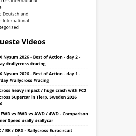
cross International
e
ye Deutschland
e International
tegorized
ueste Videos
X Nysum 2026 - Best of Action - day 2 -
ay #rallycross #racing
X Nysum 2026 - Best of Action - day 1 -
day #rallycross #racing
ycross heavy impact / huge crash with FC2
cross Supercar in Tierp, Sweden 2026
X
y FWD vs RWD vs AWD / 4WD - Comparison
ner Speed #rally #rallycar
/ BK / DRX - Rallycross Eurocircuit