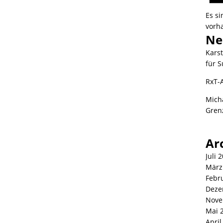
Es s
vorh
Ne
Kars
für S
RxT-
Mich
Gren
Ar
Juli 
März
Febr
Deze
Nove
Mai 
April