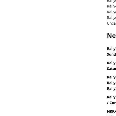
Rally
Rally
Rall
Rally
Unca
Ne
Rally
Sund
Rally
Satur
Rall
Rally
Rally
Rall
/ Cor
NKRX 