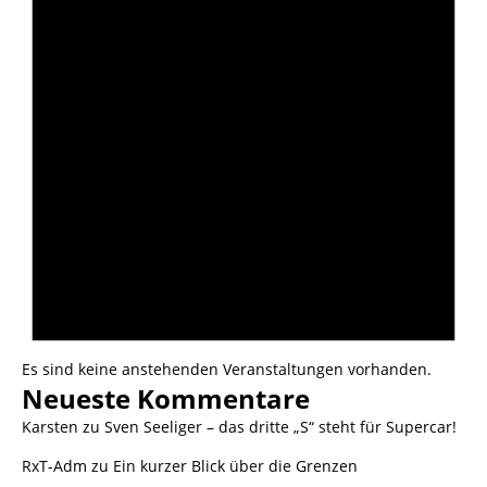
Es sind keine anstehenden Veranstaltungen vorhanden.
Neueste Kommentare
Karsten
zu
Sven Seeliger – das dritte „S“ steht für Supercar!
RxT-Adm
zu
Ein kurzer Blick über die Grenzen