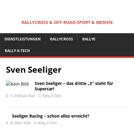
RALLYCROSS & OFF-ROAD-SPORT & MEDIEN
DIENSTLEISTUNGEN
RALLYCROSS
RALLYE
RALLY-X-TECH
Sven Seeliger
Sven Seeliger – das dritte „S“ steht für
Supercar!
11. Februar 2025
Rally-X-Tech
Seeliger Racing – schon alles erreicht?
20. März 2024
Rally-X-Tech