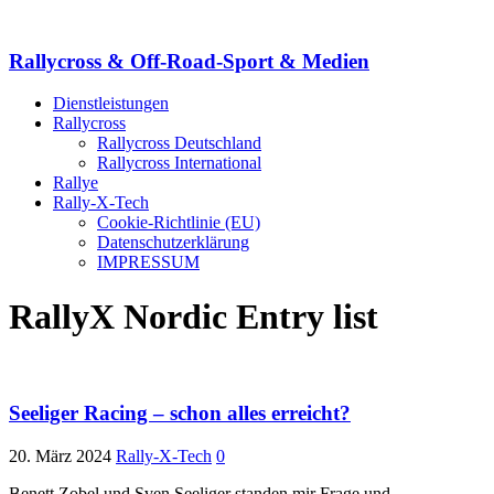
Rallycross & Off-Road-Sport & Medien
Dienstleistungen
Rallycross
Rallycross Deutschland
Rallycross International
Rallye
Rally-X-Tech
Cookie-Richtlinie (EU)
Datenschutzerklärung
IMPRESSUM
RallyX Nordic Entry list
Seeliger Racing – schon alles erreicht?
20. März 2024
Rally-X-Tech
0
Benett Zobel und Sven Seeliger standen mir Frage und