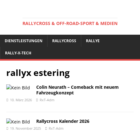
RALLYCROSS & OFF-ROAD-SPORT & MEDIEN
DIENSTLEISTUNGEN
RALLYCROSS
RALLYE
RALLY-X-TECH
rallyx estering
Colin Neurath – Comeback mit neuem
Fahrzeugkonzept
10. März 2026
RxT-Adm
Rallycross Kalender 2026
19. November 2025
RxT-Adm