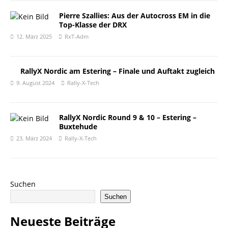
Pierre Szallies: Aus der Autocross EM in die
Top-Klasse der DRX
12. März 2025
RxT-Adm
RallyX Nordic am Estering – Finale und Auftakt zugleich
9. August 2024
Rally-X-Tech
RallyX Nordic Round 9 & 10 – Estering –
Buxtehude
23. März 2024
Rally-X-Tech
Suchen
Suchen
Neueste Beiträge