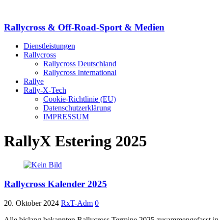
Rallycross & Off-Road-Sport & Medien
Dienstleistungen
Rallycross
Rallycross Deutschland
Rallycross International
Rallye
Rally-X-Tech
Cookie-Richtlinie (EU)
Datenschutzerklärung
IMPRESSUM
RallyX Estering 2025
Rallycross Kalender 2025
20. Oktober 2024
RxT-Adm
0
Alle bislang bekannten Rallycross Termine 2025 zusammengefasst in