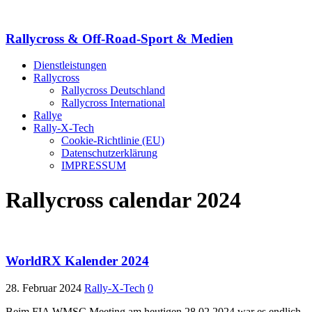
Rallycross & Off-Road-Sport & Medien
Dienstleistungen
Rallycross
Rallycross Deutschland
Rallycross International
Rallye
Rally-X-Tech
Cookie-Richtlinie (EU)
Datenschutzerklärung
IMPRESSUM
Rallycross calendar 2024
WorldRX Kalender 2024
28. Februar 2024
Rally-X-Tech
0
Beim FIA WMSC Meeting am heutigen 28.02.2024 war es endlich