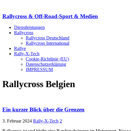
Rallycross & Off-Road-Sport & Medien
Dienstleistungen
Rallycross
Rallycross Deutschland
Rallycross International
Rallye
Rally-X-Tech
Cookie-Richtlinie (EU)
Datenschutzerklärung
IMPRESSUM
Rallycross Belgien
Ein kurzer Blick über die Grenzen
3. Februar 2024
Rally-X-Tech
2
Rallycross ist und bleibt eine Randerscheinung im Motorsport. Nur w