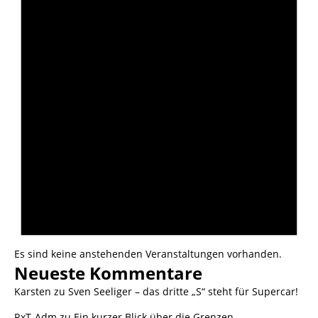
Es sind keine anstehenden Veranstaltungen vorhanden.
Neueste Kommentare
Karsten
zu
Sven Seeliger – das dritte „S“ steht für Supercar!
RxT-Adm
zu
Ein kurzer Blick über die Grenzen