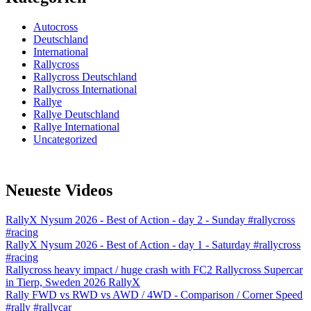
Autocross
Deutschland
International
Rallycross
Rallycross Deutschland
Rallycross International
Rallye
Rallye Deutschland
Rallye International
Uncategorized
Neueste Videos
RallyX Nysum 2026 - Best of Action - day 2 - Sunday #rallycross
#racing
RallyX Nysum 2026 - Best of Action - day 1 - Saturday #rallycross
#racing
Rallycross heavy impact / huge crash with FC2 Rallycross Supercar
in Tierp, Sweden 2026 RallyX
Rally FWD vs RWD vs AWD / 4WD - Comparison / Corner Speed
#rally #rallycar