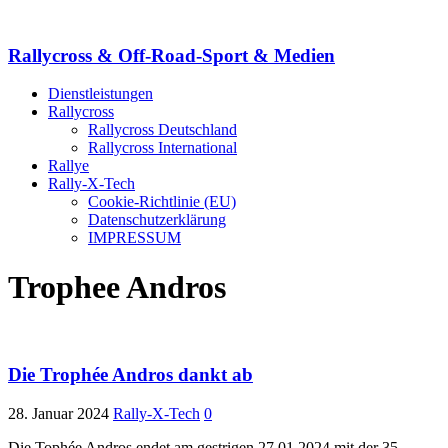
Rallycross & Off-Road-Sport & Medien
Dienstleistungen
Rallycross
Rallycross Deutschland
Rallycross International
Rallye
Rally-X-Tech
Cookie-Richtlinie (EU)
Datenschutzerklärung
IMPRESSUM
Trophee Andros
Die Trophée Andros dankt ab
28. Januar 2024
Rally-X-Tech
0
Die Tophée Andros endet am gestrigen 27.01.2024 mit der 35.