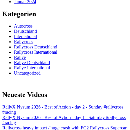
Januar 2024
Kategorien
Autocross
Deutschland
International
Rallycross
Rallycross Deutschland
Rallycross International
Rallye
Rallye Deutschland
Rallye International
Uncategorized
Neueste Videos
RallyX Nysum 2026 - Best of Action - day 2 - Sunday #rallycross
#racing
RallyX Nysum 2026 - Best of Action - day 1 - Saturday #rallycross
#racing
Rallycross heavy impact / huge crash with FC2 Rallycross Supercar