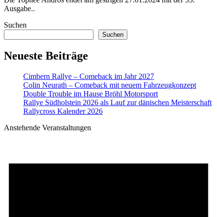
Ausgabe..
Suchen
Suchen
Neueste Beiträge
Cimbern Rallye – Comeback im Jahr 2027
Colin Neurath – Comeback mit neuem Fahrzeugkonzept
Double Trouble im Hause Bröhl Motorsport
Rallye Südholstein 2026 als Lauf zur dänischen Meisterschaft
Rallycross Kalender 2026
Anstehende Veranstaltungen