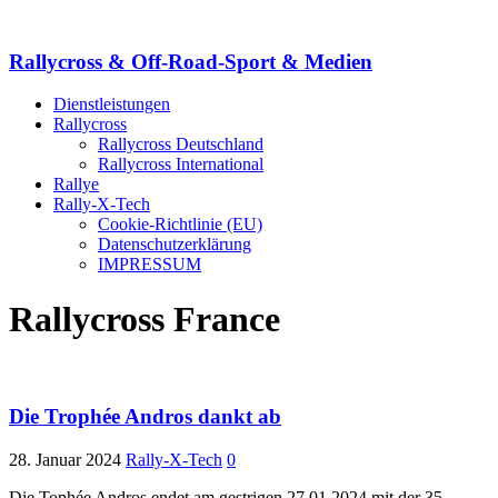
Rallycross & Off-Road-Sport & Medien
Dienstleistungen
Rallycross
Rallycross Deutschland
Rallycross International
Rallye
Rally-X-Tech
Cookie-Richtlinie (EU)
Datenschutzerklärung
IMPRESSUM
Rallycross France
Die Trophée Andros dankt ab
28. Januar 2024
Rally-X-Tech
0
Die Tophée Andros endet am gestrigen 27.01.2024 mit der 35.