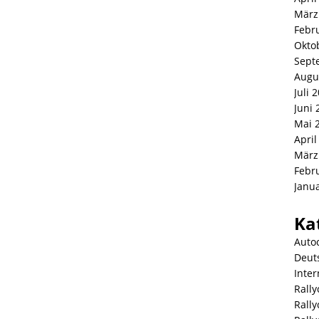
März
Febr
Okto
Sept
Augu
Juli 
Juni 
Mai 
April
März
Febr
Janu
Ka
Auto
Deut
Inter
Rally
Rall