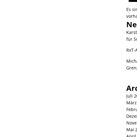
Es s
vorh
Ne
Kars
für S
RxT-
Mich
Gren
Ar
Juli 
März
Febr
Deze
Nove
Mai 
April