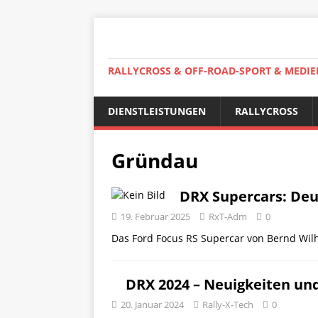
RALLYCROSS & OFF-ROAD-SPORT & MEDIE
DIENSTLEISTUNGEN
RALLYCROSS
Gründau
DRX Supercars: Deu
19. Februar 2025
RxT-Adm
0
Das Ford Focus RS Supercar von Bernd Wil
DRX 2024 – Neuigkeiten un
20. Januar 2024
Rally-X-Tech
0