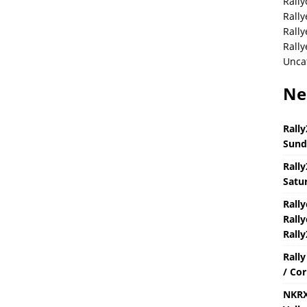
Rally
Rally
Rall
Rally
Unca
Ne
Rally
Sund
Rally
Satur
Rall
Rally
Rally
Rall
/ Cor
NKRX 