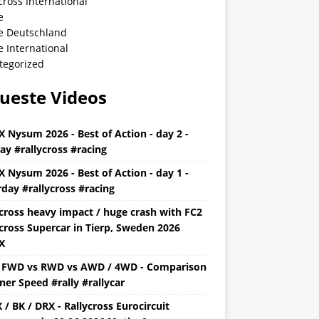
cross International
e
ye Deutschland
e International
tegorized
ueste Videos
X Nysum 2026 - Best of Action - day 2 -
ay #rallycross #racing
X Nysum 2026 - Best of Action - day 1 -
day #rallycross #racing
ycross heavy impact / huge crash with FC2
cross Supercar in Tierp, Sweden 2026
X
y FWD vs RWD vs AWD / 4WD - Comparison
ner Speed #rally #rallycar
/ BK / DRX - Rallycross Eurocircuit