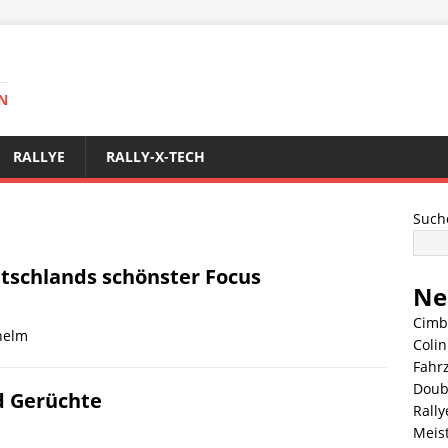
N
RALLYE
RALLY-X-TECH
Such
tschlands schönster Focus
Ne
Cimb
helm
Coli
Fahr
Doub
d Gerüchte
Rally
Meis